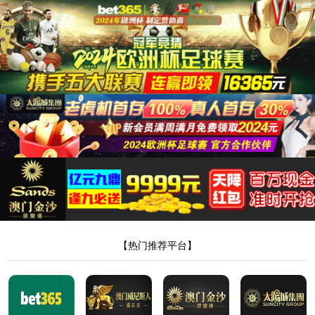
中文
/
EN
太阳集团tyc33455资讯
视频中心
新闻搜索
搜索
筛选
注：请按照年份筛选