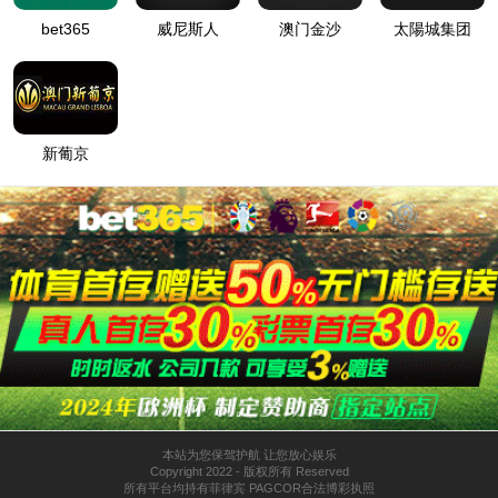
关于烟台太阳集团tyc33455典当有限公司退出典当行业的公告
2025-07-24
因集团战略调整，烟台太阳集团tyc33455典当有限公司已更名
为烟台元海投资服务有限公司，公司退出典当行业，不再开展
典当业务。特此公告！ 烟台太阳集团tyc33455典当有限公司
（烟台元海投资服务有限公司）二0二五年七月二十二日