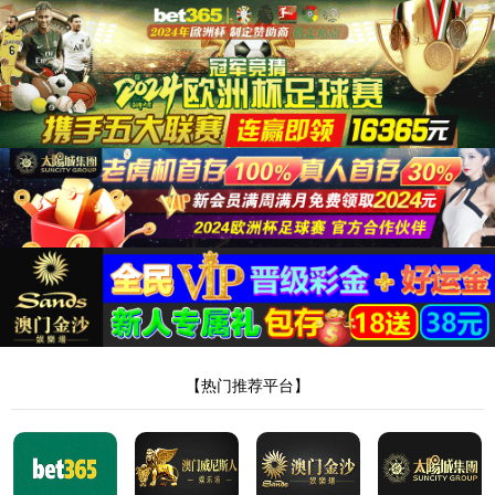
中文
/
EN
创新平台
科技成果
创新机制
科技创新
SCI-TECH INNOVATION
创新平台
太阳集团tyc33455集团建有国家认定企业技术中心、博
士后科研工作站和国家地方联合工程研究中心等3个创
新平台，拥有省级企业技术中心、省级工程技术研究中
心、省级工程实验室等14个创新平台。